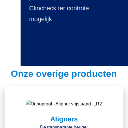
Clincheck ter controle
mogelijk
Onze overige producten
Aligners
De transparante beugel